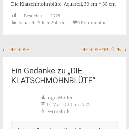
Die Klatschmohnblüte, Aquarell, 30 cm * 30 cm
Besucher:
2.725
Aquarell
,
Bilder Galerie
1 Kommentar
Beitragsnavigation
←
DIE ROSE
DIE ROSENBLÜTE
→
Ein Gedanke zu „
DIE
KLATSCHMOHNBLÜTE
“
Ingo Müller
13. Mai 2019 um 7:25
Permalink