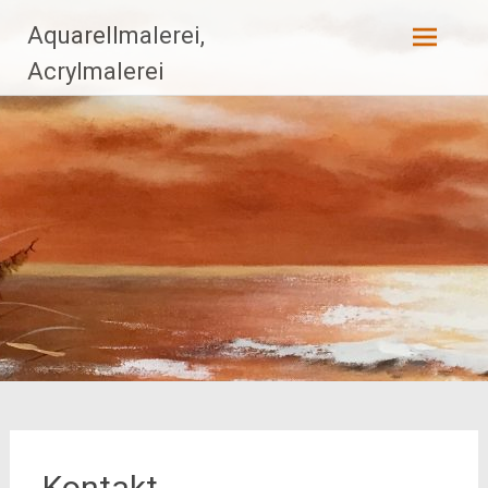
Zum
Aquarellmalerei,
Inhalt
Acrylmalerei
springen
Kontakt