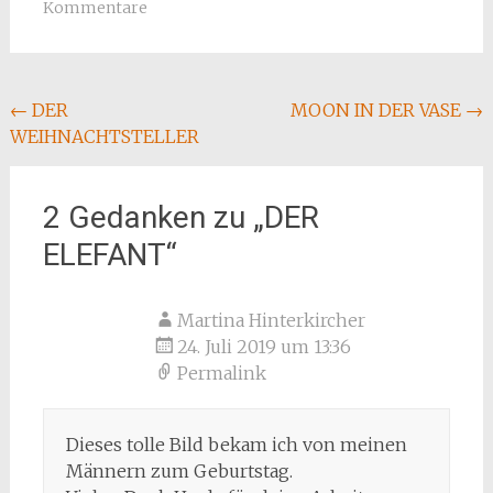
Kommentare
Beitragsnavigation
←
DER
MOON IN DER VASE
→
WEIHNACHTSTELLER
2 Gedanken zu „
DER
ELEFANT
“
Martina Hinterkircher
24. Juli 2019 um 13:36
Permalink
Dieses tolle Bild bekam ich von meinen
Männern zum Geburtstag.