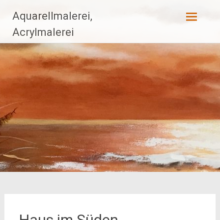
Zum
Aquarellmalerei,
Inhalt
Acrylmalerei
springen
Haus im Süden